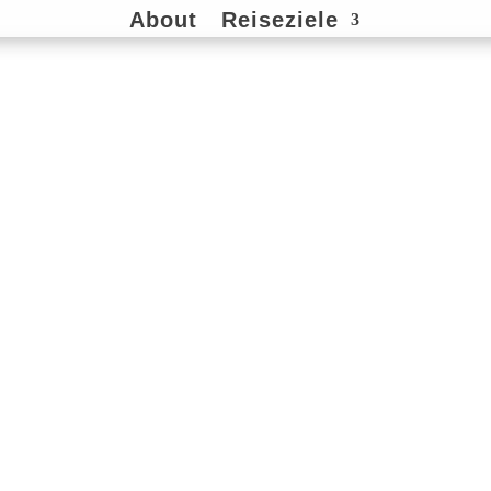
About
Reiseziele
ahahua
Mexikos ve
an der Kar