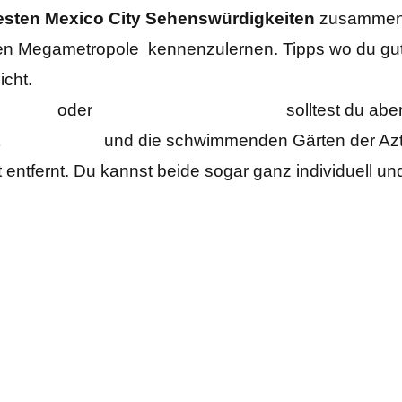
esten Mexico City Sehenswürdigkeiten
zusammenge
hen Megametropole kennenzulernen. Tipps wo du gute
icht.
olanco
oder
Roma Norte & Condesa
solltest du abe
t
Teotihuacan
und die schwimmenden Gärten der Az
 entfernt. Du kannst beide sogar ganz individuell u