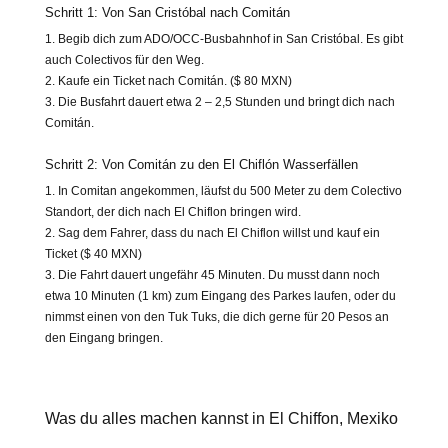
Schritt 1: Von San Cristóbal nach Comitán
1. Begib dich zum ADO/OCC-Busbahnhof in San Cristóbal. Es gibt
auch Colectivos für den Weg.
2. Kaufe ein Ticket nach Comitán. ($ 80 MXN)
3. Die Busfahrt dauert etwa 2 – 2,5 Stunden und bringt dich nach
Comitán.
Schritt 2: Von Comitán zu den El Chiflón Wasserfällen
1. In Comitan angekommen, läufst du 500 Meter zu dem Colectivo
Standort, der dich nach El Chiflon bringen wird.
2. Sag dem Fahrer, dass du nach El Chiflon willst und kauf ein
Ticket ($ 40 MXN)
3. Die Fahrt dauert ungefähr 45 Minuten. Du musst dann noch
etwa 10 Minuten (1 km) zum Eingang des Parkes laufen, oder du
nimmst einen von den Tuk Tuks, die dich gerne für 20 Pesos an
den Eingang bringen.
Colectivo – Standort Comitan nach El Chiflon
Was du alles machen kannst in El Chiffon, Mexiko