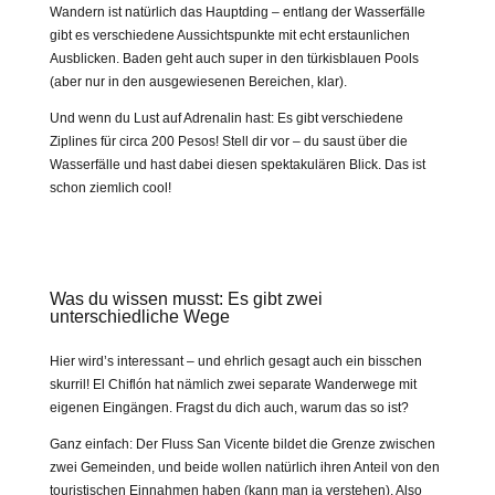
Wandern ist natürlich das Hauptding – entlang der Wasserfälle
gibt es verschiedene Aussichtspunkte mit echt erstaunlichen
Ausblicken. Baden geht auch super in den türkisblauen Pools
(aber nur in den ausgewiesenen Bereichen, klar).
Und wenn du Lust auf Adrenalin hast: Es gibt verschiedene
Ziplines für circa 200 Pesos! Stell dir vor – du saust über die
Wasserfälle und hast dabei diesen spektakulären Blick. Das ist
schon ziemlich cool!
Lagos de Montebello – Naturparadies in Chiapas
Was du wissen musst: Es gibt zwei
unterschiedliche Wege
Hier wird’s interessant – und ehrlich gesagt auch ein bisschen
skurril! El Chiflón hat nämlich zwei separate Wanderwege mit
eigenen Eingängen. Fragst du dich auch, warum das so ist?
Ganz einfach: Der Fluss San Vicente bildet die Grenze zwischen
zwei Gemeinden, und beide wollen natürlich ihren Anteil von den
touristischen Einnahmen haben (kann man ja verstehen). Also