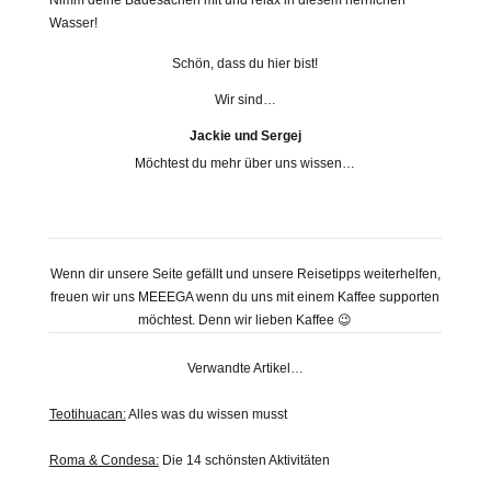
Nimm deine Badesachen mit und relax in diesem herrlichen
Wasser!
Schön, dass du hier bist!
Wir sind…
Jackie und Sergej
Möchtest du mehr über uns wissen…
hier lang
Wenn dir unsere Seite gefällt und unsere Reisetipps weiterhelfen,
freuen wir uns MEEEGA wenn du uns mit einem Kaffee supporten
möchtest. Denn wir lieben Kaffee 😉
Verwandte Artikel…
Teotihuacan:
Alles was du wissen musst
Roma & Condesa:
Die 14 schönsten Aktivitäten