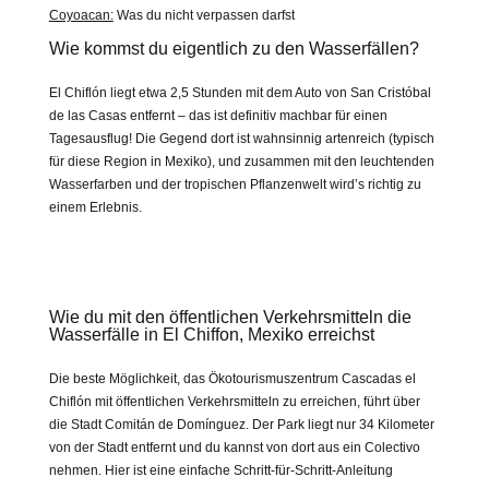
Coyoacan:
Was du nicht verpassen darfst
Wie kommst du eigentlich zu den Wasserfällen?
El Chiflón liegt etwa 2,5 Stunden mit dem Auto von San Cristóbal
de las Casas entfernt – das ist definitiv machbar für einen
Tagesausflug! Die Gegend dort ist wahnsinnig artenreich (typisch
für diese Region in Mexiko), und zusammen mit den leuchtenden
Wasserfarben und der tropischen Pflanzenwelt wird’s richtig zu
einem Erlebnis.
Canyon del Sumidero -die besten Tipps & Infos
Wie du mit den öffentlichen Verkehrsmitteln die
Wasserfälle in El Chiffon, Mexiko erreichst
Die beste Möglichkeit, das Ökotourismuszentrum Cascadas el
Chiflón mit öffentlichen Verkehrsmitteln zu erreichen, führt über
die Stadt Comitán de Domínguez. Der Park liegt nur 34 Kilometer
von der Stadt entfernt und du kannst von dort aus ein Colectivo
nehmen. Hier ist eine einfache Schritt-für-Schritt-Anleitung